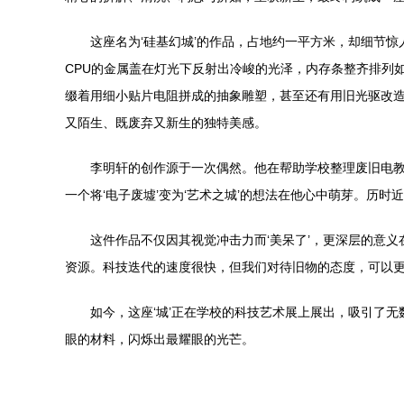
这座名为‘硅基幻城’的作品，占地约一平方米，却细节惊
CPU的金属盖在灯光下反射出冷峻的光泽，内存条整齐排列如
缀着用细小贴片电阻拼成的抽象雕塑，甚至还有用旧光驱改造
又陌生、既废弃又新生的独特美感。
李明轩的创作源于一次偶然。他在帮助学校整理废旧电教
一个将‘电子废墟’变为‘艺术之城’的想法在他心中萌芽。
这件作品不仅因其视觉冲击力而‘美呆了’，更深层的意
资源。科技迭代的速度很快，但我们对待旧物的态度，可以更
如今，这座‘城’正在学校的科技艺术展上展出，吸引了
眼的材料，闪烁出最耀眼的光芒。