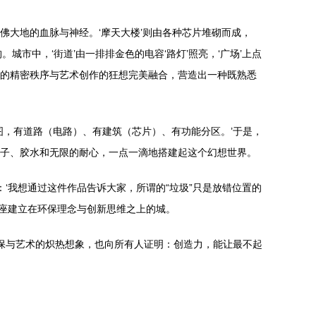
佛大地的血脉与神经。‘摩天大楼’则由各种芯片堆砌而成，
市中，‘街道’由一排排金色的电容‘路灯’照亮，‘广场’上点
业的精密秩序与艺术创作的狂想完美融合，营造出一种既熟悉
图，有道路（电路）、有建筑（芯片）、有功能分区。’于是，
镊子、胶水和无限的耐心，一点一滴地搭建起这个幻想世界。
‘我想通过这件作品告诉大家，所谓的“垃圾”只是放错位置的
一座建立在环保理念与创新思维之上的城。
环保与艺术的炽热想象，也向所有人证明：创造力，能让最不起