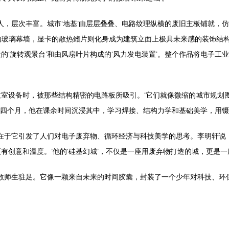
人，层次丰富。城市‘地基’由层层叠叠、电路纹理纵横的废旧主板铺就，仿
玻璃幕墙，显卡的散热鳍片则化身成为建筑立面上极具未来感的装饰结构。城
的‘旋转观景台’和由风扇叶片构成的‘风力发电装置’。整个作品将电子工
室设备时，被那些结构精密的电路板所吸引。‘它们就像微缩的城市规划
历时近四个月，他在课余时间沉浸其中，学习焊接、结构力学和基础美学，用
义在于它引发了人们对电子废弃物、循环经济与科技美学的思考。李明轩说：
有创意和温度。’他的‘硅基幻城’，不仅是一座用废弃物打造的城，更是
无数师生驻足。它像一颗来自未来的时间胶囊，封装了一个少年对科技、