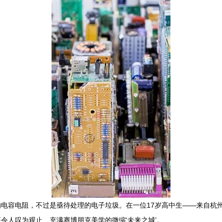
电容电阻，不过是亟待处理的电子垃圾。在一位17岁高中生——来自杭
令人叹为观止、充满赛博朋克美学的微缩‘未来之城’。