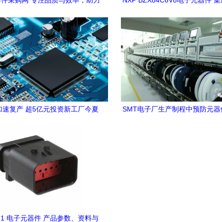
件采购网 专注品质与效率，助力
NXP BZX84C6V8电子元器件 
产业升级
原装正品现货，SOT-23封装的
加速复产 超5亿元投资新工厂今夏
SMT电子厂生产制程中预防元器
工 电子元器件领域再布重棋
撞件的有效策略
38 1 电子元器件 产品参数、资料与