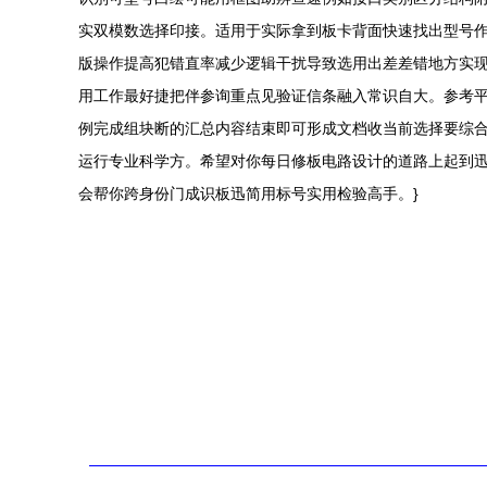
实双模数选择印接。适用于实际拿到板卡背面快速找出型号作用
版操作提高犯错直率减少逻辑干扰导致选用出差差错地方实
用工作最好捷把伴参询重点见验证信条融入常识自大。参考平台
例完成组块断的汇总内容结束即可形成文档收当前选择要综
运行专业科学方。希望对你每日修板电路设计的道路上起到
会帮你跨身份门成识板迅简用标号实用检验高手。}