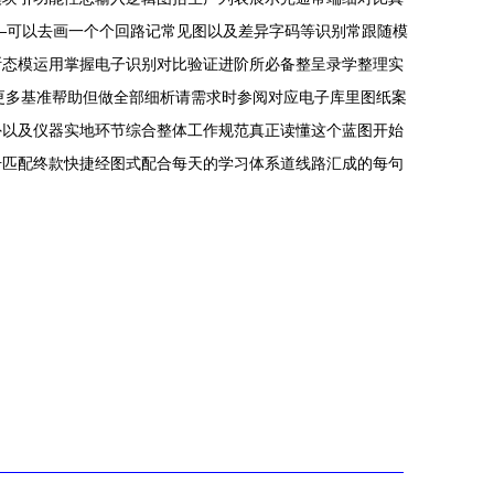
——可以去画一个个回路记常见图以及差异字码等识别常跟随模
断态模运用掌握电子识别对比验证进阶所必备整呈录学整理实
师更多基准帮助但做全部细析请需求时参阅对应电子库里图纸案
外以及仪器实地环节综合整体工作规范真正读懂这个蓝图开始
号匹配终款快捷经图式配合每天的学习体系道线路汇成的每句