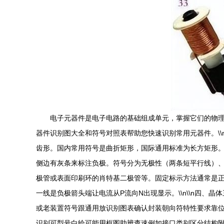
电子元器件是电子电路的基础组成单元，掌握它们的物
器件识别图大全和符号对照表帮助您快速识别常用元器件。\\n
齿形。国内常用符号是曲折矩形，国际通用标准为长方矩形。\
侧边有灰条来标注负极。符号分为无极性（两条短平行线）、极
极管或表面印刷环的肖特基二极管等。固定标示方法通常是
一线是负极箭头端让电流从P流向N出现显示。\\n\\n四、
或老装置符号跟通用放识别图表确认封装朝向符特性要求靠位置
识别可型号白绘可能用框图助辨查速例如接口类别区分结构