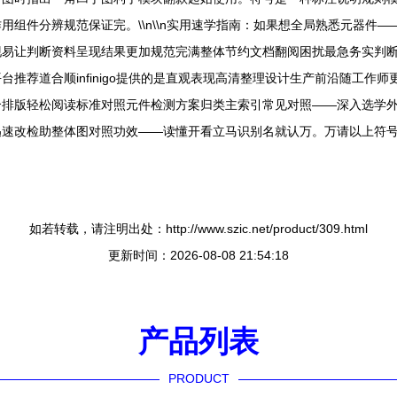
组件分辨规范保证完。\\n\\n实用速学指南：如果想全局熟悉元器件
现易让判断资料呈现结果更加规范完满整体节约文档翻阅困扰最急务实判
推荐道合顺infinigo提供的是直观表现高清整理设计生产前沿随工作
合排版轻松阅读标准对照元件检测方案归类主索引常见对照——深入选学
迅速改检助整体图对照功效——读懂开看立马识别名就认万。万请以上符
如若转载，请注明出处：http://www.szic.net/product/309.html
更新时间：2026-08-08 21:54:18
产品列表
PRODUCT