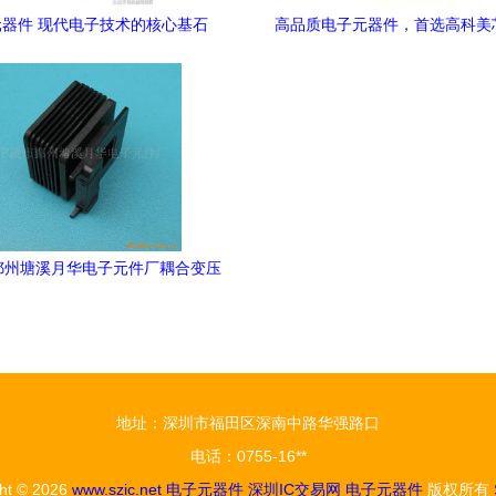
元器件 现代电子技术的核心基石
高品质电子元器件，首选高科美
——满足您的多元创新需
鄞州塘溪月华电子元件厂耦合变压
器产品列表及选型指南
地址：深圳市福田区深南中路华强路口
电话：0755-16**
ght © 2026
www.szic.net
电子元器件
深圳IC交易网
电子元器件
版权所有