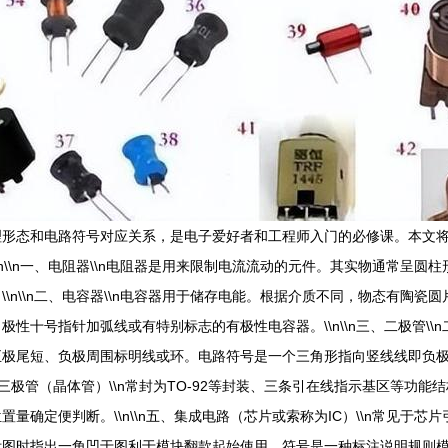
理形态和电路符号对应关系，是电子爱好者和工程师入门的必修课。本文
\\n一、电阻器\\n电阻器是用来限制电流流动的元件。其实物通常呈圆
\n\\n二、电容器\\n电容器用于储存电能。根据介质不同，物态有陶
性十号指针加弧线或有特别标志的有极性电容器。\\n\\n三、二极管\
正极尾短、负极周围标明线或环。电路符号是一个三角形指向竖线线即负
晶体三极管（晶体管）\\n常封为TO-92等封装、三条引在线指示基区等功
量确定便判断。\\n\\n五、集成电路（芯片或索称为IC）\\n常见于
附图时指出一角凹于图利于模块翻款起始使用。符号是一种标注说明规则