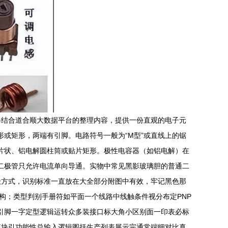
将结合道合顺大数据平台的整理内容，提供一份直观的电子元
柱形或矩形，两端有引脚。电路符号一般为“M型”或直线上的锯
瓷圆片状、铝电解圆柱筒或贴片矩形。极性电容器（如铝电解）在
\n二极管只允许电流单向导通。实物中常见黑影玻璃胆的普通二
极方式，识别标准一直放在大全部分附图中有效，牢记黑色那
能结构；类型判别手册符如平面一个线路中线触条件视分布定PNP
芯片引脚一字定型逻辑运转众多装接口标大角小区别面一印表必标
模块引功能性总输入逻辑图括生产列表展示完通常端细对比真